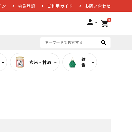
イン
会員登録
ご利用ガイド
お問い合わせ
0
person
shopping_cart
search
雑
玄米・甘酒
貨
ば
低糖質カレー
お酢