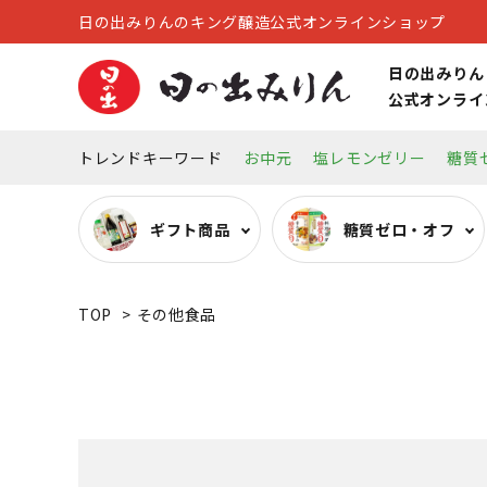
日の出みりんのキング醸造公式オンラインショップ
日の出みりん
公式オンライ
トレンドキーワード
お中元
塩レモンゼリー
糖質
ギフト商品
糖質ゼロ・オフ
TOP
>
その他食品
糖質ゼロ・オフ調味料
オーガニック調味料
リキュール
キッチン雑貨
その他