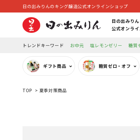
日の出みりんのキング醸造公式オンラインショップ
日の出みりん
公式オンライ
トレンドキーワード
お中元
塩レモンゼリー
糖質
ギフト商品
糖質ゼロ・オフ
TOP
>
夏季対策商品
糖質ゼロ・オフ調味料
オーガニック調味料
リキュール
キッチン雑貨
その他