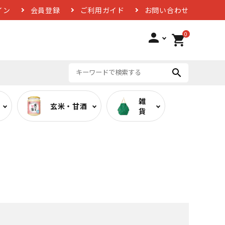
イン
会員登録
ご利用ガイド
お問い合わせ
0
person
shopping_cart
search
雑
玄米・甘酒
貨
ば
低糖質カレー
お酢