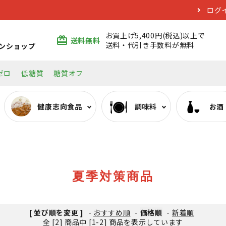
ログ
お買上げ5,400円(税込)以上で
card_giftcard
送料無料
送料・代引き手数料が無料
ンショップ
ゼロ
低糖質
糖質オフ
健康志向食品
調味料
お酒
ぷるんちゃんシリーズ
みりん類
日本酒
エコバッグ
おいしい低糖質麺・そ
料理酒類
焼酎
夏季対策商品
[ 並び順を変更 ]
-
おすすめ順
-
価格順
-
新着順
全 [2] 商品中 [1-2] 商品を表示しています