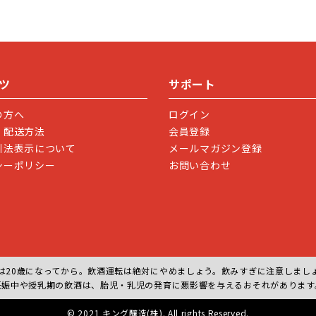
ツ
サポート
の方へ
ログイン
・配送方法
会員登録
引法表示について
メールマガジン登録
シーポリシー
お問い合わせ
は20歳になってから。飲酒運転は絶対にやめましょう。飲みすぎに注意しまし
妊娠中や授乳期の飲酒は、胎児・乳児の発育に悪影響を与えるおそれがあります
© 2021 キング醸造(株). All rights Reserved.