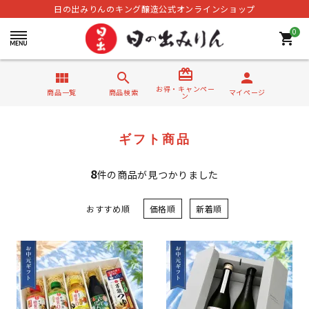
日の出みりんのキング醸造公式オンラインショップ
0
shopping_cart
card_giftcard
view_module
search
person
お得・キャンペー
商品一覧
商品検索
マイページ
ン
ギフト商品
8
件の商品が見つかりました
おすすめ順
価格順
新着順