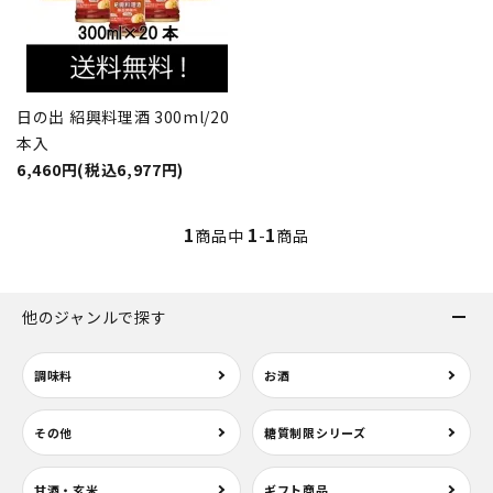
日の出 紹興料理酒 300ml/20
本入
6,460円(税込6,977円)
1
1
1
商品中
-
商品
他のジャンルで探す
調味料
お酒
その他
糖質制限シリーズ
甘酒・玄米
ギフト商品