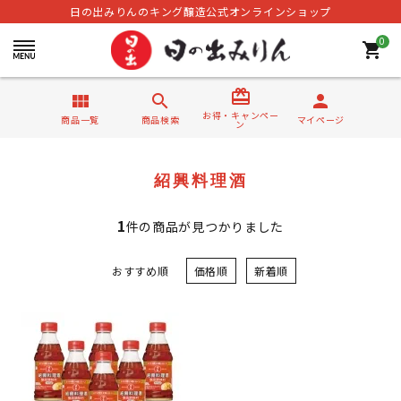
日の出みりんのキング醸造公式オンラインショップ
0
shopping_cart
card_giftcard
view_module
search
person
お得・キャンペー
商品一覧
商品検索
マイページ
ン
紹興料理酒
1
件の商品が見つかりました
おすすめ順
価格順
新着順