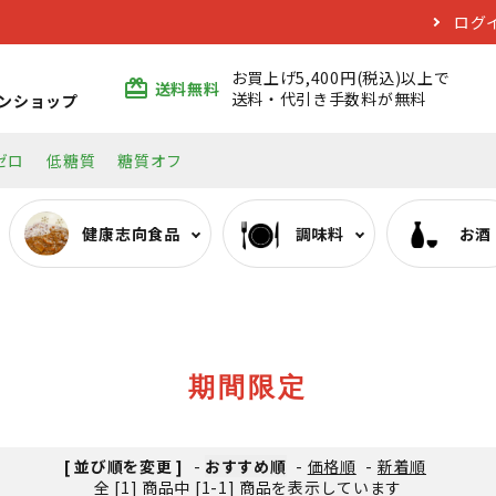
ログ
お買上げ5,400円(税込)以上で
card_giftcard
送料無料
送料・代引き手数料が無料
ンショップ
ゼロ
低糖質
糖質オフ
健康志向食品
調味料
お酒
ぷるんちゃんシリーズ
みりん類
日本酒
エコバッグ
おいしい低糖質麺・そ
料理酒類
焼酎
期間限定
[ 並び順を変更 ]
-
おすすめ順
-
価格順
-
新着順
全 [1] 商品中 [1-1] 商品を表示しています