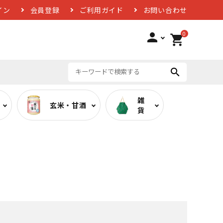
イン
会員登録
ご利用ガイド
お問い合わせ
0
person
shopping_cart
search
雑
玄米・甘酒
貨
ば
低糖質カレー
お酢