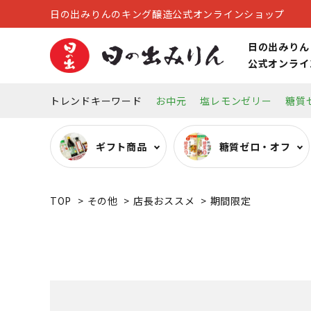
日の出みりんのキング醸造公式オンラインショップ
日の出みりん
公式オンライ
トレンドキーワード
お中元
塩レモンゼリー
糖質
ギフト商品
糖質ゼロ・オフ
TOP
>
その他
>
店長おススメ
>
期間限定
糖質ゼロ・オフ調味料
オーガニック調味料
リキュール
キッチン雑貨
その他