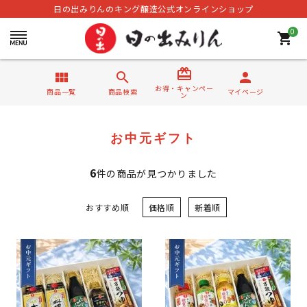
日の出みりんのキング醸造公式オンラインショップ
0
shopping_cart
card_giftcard
view_module
search
person
お得・キャンペー
商品一覧
商品検索
マイページ
ン
お中元ギフト
6
件の商品が見つかりました
おすすめ順
価格順
新着順