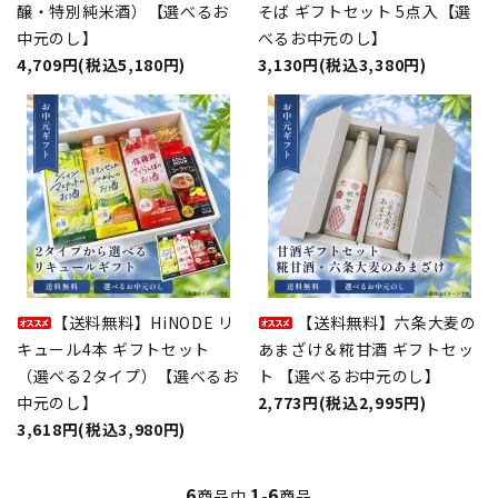
醸・特別純米酒）【選べるお
そば ギフトセット 5点入【選
中元のし】
べるお中元のし】
4,709円(税込5,180円)
3,130円(税込3,380円)
【送料無料】HiNODE リ
【送料無料】六条大麦の
キュール4本 ギフトセット
あまざけ＆糀甘酒 ギフトセッ
（選べる2タイプ）【選べるお
ト 【選べるお中元のし】
中元のし】
2,773円(税込2,995円)
3,618円(税込3,980円)
6
1
6
商品中
-
商品