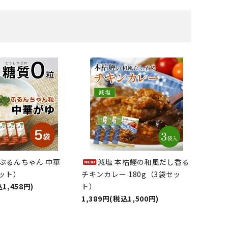
 ぷるんちゃん 中華
減塩 本枯鰹の和風だし香る
ット）
チキンカレー 180g（3袋セッ
1,458円)
ト）
1,389円(税込1,500円)