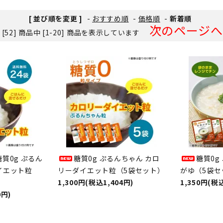
[ 並び順を変更 ]
-
おすすめ順
-
価格順
-
新着順
次のページへ
 [52] 商品中 [1-20] 商品を表示しています
質0g ぷるん
糖質0g ぷるんちゃん カロ
糖質0g
イエット粒
リーダイエット粒（5袋セット）
がゆ（5袋セ
1,300円(税込1,404円)
1,350円(税込
0円)