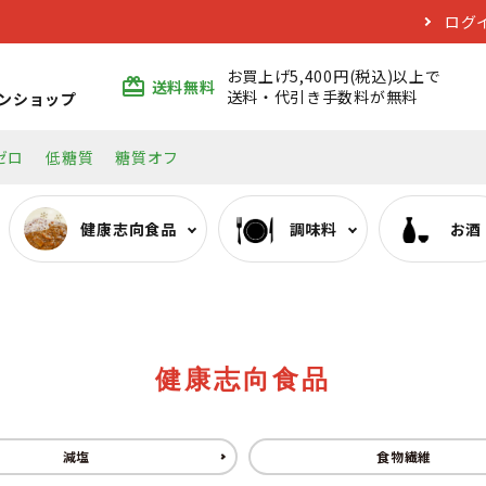
ログ
お買上げ5,400円(税込)以上で
card_giftcard
送料無料
送料・代引き手数料が無料
ンショップ
ゼロ
低糖質
糖質オフ
健康志向食品
調味料
お酒
ぷるんちゃんシリーズ
みりん類
日本酒
エコバッグ
おいしい低糖質麺・そ
料理酒類
焼酎
健康志向食品
減塩
食物繊維