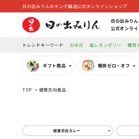
日の出みりんのキング醸造公式オンラインショップ
日の出みりん
公式オンライ
トレンドキーワード
お中元
塩レモンゼリー
糖質
ギフト商品
糖質ゼロ・オフ
TOP
>
健康志向食品
糖質ゼロ・オフ調味料
オーガニック調味料
リキュール
キッチン雑貨
その他
健康志向カレー