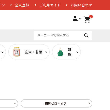
イン
会員登録
ご利用ガイド
お問い合わせ
0
person
shopping_cart
search
雑
玄米・甘酒
貨
ば
低糖質カレー
お酢
糖質ゼロ・オフ