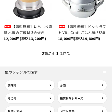
【送料無料】にちにち道
【送料無料】ビタクラフ
具 木蓋のご飯釜 3合炊き
ト Vita Craft ごはん鍋 3850
12,000円(税込13,200円)
18,000円(税込19,800円)
2
1
2
商品中
-
商品
他のジャンルで探す
調味料
お酒
その他
糖質制限シリーズ
甘酒・玄米
ギフト商品