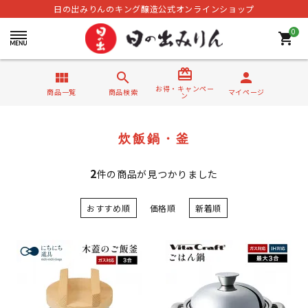
日の出みりんのキング醸造公式オンラインショップ
0
shopping_cart
card_giftcard
view_module
search
person
お得・キャンペー
商品一覧
商品検索
マイページ
ン
炊飯鍋・釜
2
件の商品が見つかりました
おすすめ順
価格順
新着順