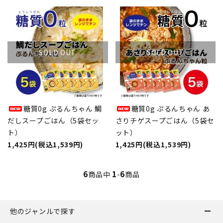
SOLD OUT
SOLD OUT
糖質0g ぷるんちゃん 鯛
糖質0g ぷるんちゃん あ
だしスープごはん（5袋セッ
さりチゲスープごはん（5袋セ
ト）
ット）
1,425円(税込1,539円)
1,425円(税込1,539円)
6
1
6
商品中
-
商品
他のジャンルで探す