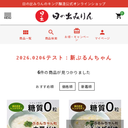
日の出みりんのキング醸造公式オンラインショップ
0
shopping_cart
card_giftcard
view_module
search
person
お得・キャンペー
商品一覧
商品検索
マイページ
ン
2026.0206テスト：新ぷるんちゃん
6
件の商品が見つかりました
おすすめ順
価格順
新着順
SOLD OUT