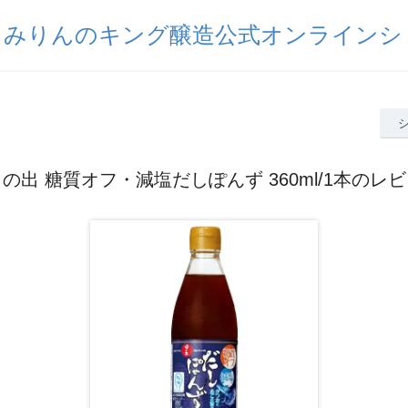
出みりんのキング醸造公式オンラインシ
の出 糖質オフ・減塩だしぽんず 360ml/1本のレ