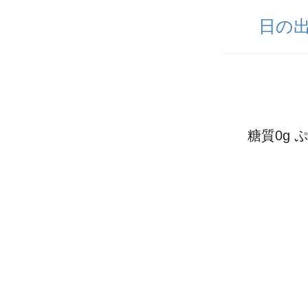
日の
糖質0g