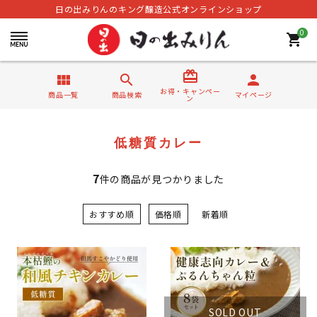
日の出みりんのキング醸造公式オンラインショップ
0
shopping_cart
card_giftcard
view_module
search
person
お得・キャンペー
商品一覧
商品検索
マイページ
ン
低糖質カレー
7
件の商品が見つかりました
おすすめ順
価格順
新着順
SOLD OUT