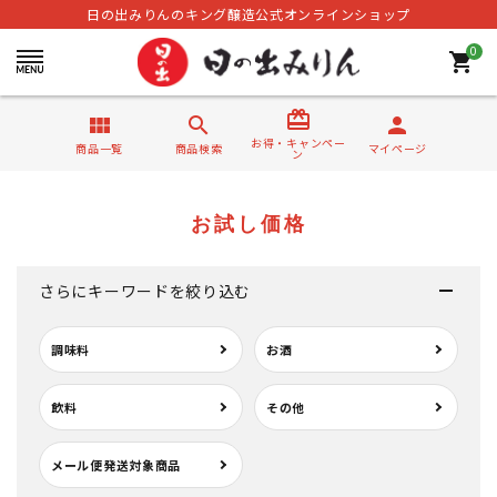
日の出みりんのキング醸造公式オンラインショップ
0
shopping_cart
card_giftcard
view_module
search
person
お得・キャンペー
商品一覧
商品検索
マイページ
ン
お試し価格
さらにキーワードを絞り込む
調味料
お酒
飲料
その他
メール便発送対象商品