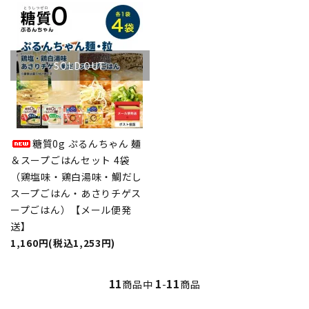
SOLD OUT
糖質0g ぷるんちゃん 麺
＆スープごはんセット 4袋
（鶏塩味・鶏白湯味・鯛だし
スープごはん・あさりチゲス
ープごはん）【メール便発
送】
1,160円(税込1,253円)
11
1
11
商品中
-
商品