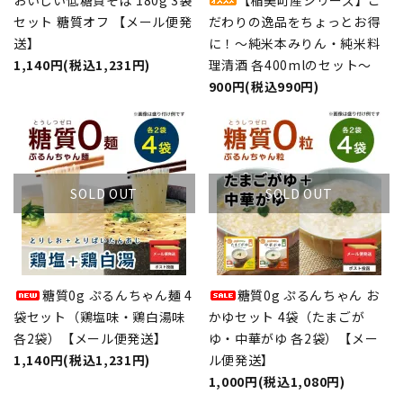
おいしい低糖質そば 180g 3袋
【稲美町産シリーズ】こ
セット 糖質オフ 【メール便発
だわりの逸品をちょっとお得
送】
に！～純米本みりん・純米料
1,140円(税込1,231円)
理清酒 各400mlのセット～
900円(税込990円)
SOLD OUT
SOLD OUT
糖質0g ぷるんちゃん麺 4
糖質0g ぷるんちゃん お
袋セット（鶏塩味・鶏白湯味
かゆセット 4袋（たまごが
各2袋）【メール便発送】
ゆ・中華がゆ 各2袋）【メー
1,140円(税込1,231円)
ル便発送】
1,000円(税込1,080円)