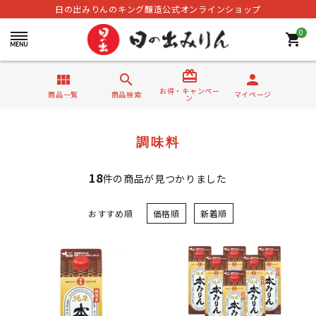
日の出みりんのキング醸造公式オンラインショップ
0
shopping_cart
card_giftcard
view_module
search
person
お得・キャンペー
商品一覧
商品検索
マイページ
ン
調味料
18
件の商品が見つかりました
おすすめ順
価格順
新着順