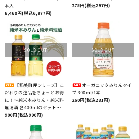
275円(税込297円)
本入
6,460円(税込6,977円)
SOLD OUT
SOLD OUT
【稲美町産シリーズ】こ
オーガニックみりんタイ
だわりの逸品をちょっとお得
プ 300ml/1本
に！～純米本みりん・純米料
260円(税込281円)
理清酒 各400mlのセット～
900円(税込990円)