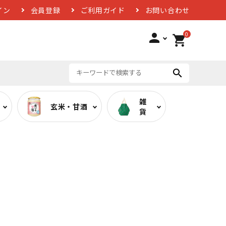
イン
会員登録
ご利用ガイド
お問い合わせ
0
person
shopping_cart
search
雑
玄米・甘酒
貨
ば
低糖質カレー
お酢