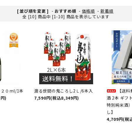
[ 並び順を変更 ]
-
おすすめ順
-
価格順
-
新着順
全 [10] 商品中 [1-10] 商品を表示しています
２０ml/1本
渡る世間の鬼ころし2Ｌ/6本入
【送料
5円)
7,590円(税込8,349円)
酒 2本 ギ
特別純米酒
し】
4,709円(税込