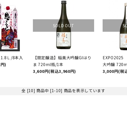
SOLD OUT
S
.8Ｌ/8本入
【限定醸造】稲美大吟醸GIはり
EXPO202
2円)
ま 720ml瓶/1本
大吟醸 720m
3,600円(税込3,960円)
3,000円(税込
全 [10] 商品中 [1-10] 商品を表示しています