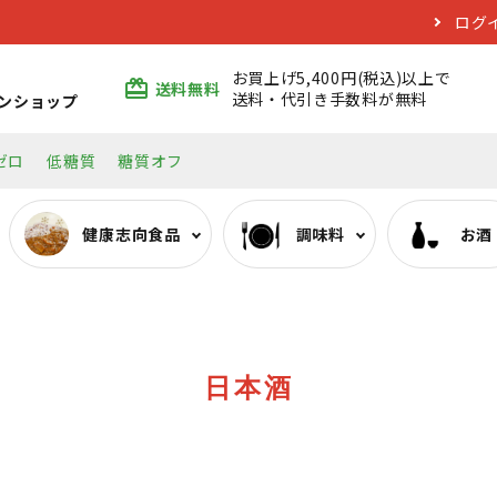
ログ
お買上げ5,400円(税込)以上で
card_giftcard
送料無料
送料・代引き手数料が無料
ンショップ
ゼロ
低糖質
糖質オフ
健康志向食品
調味料
お酒
ぷるんちゃんシリーズ
みりん類
日本酒
エコバッグ
おいしい低糖質麺・そ
料理酒類
焼酎
日本酒