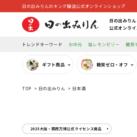
日の出みりんのキング醸造公式オンラインショップ
日の出みりん
公式オンライ
トレンドキーワード
お中元
塩レモンゼリー
糖質
ギフト商品
糖質ゼロ・オフ
TOP
>
日の出みりん
>
日本酒
糖質ゼロ・オフ調味料
オーガニック調味料
リキュール
キッチン雑貨
その他
2025大阪・関西万博公式ライセンス商品