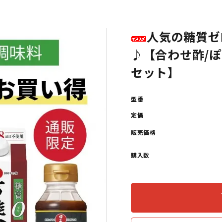
人気の糖質ゼ
♪【合わせ酢/ぽ
セット】
型番
定価
販売価格
購入数
s