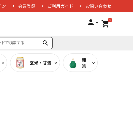
イン
会員登録
ご利用ガイド
お問い合わせ
0
person
shopping_cart
search
雑
玄米・甘酒
貨
ば
低糖質カレー
お酢