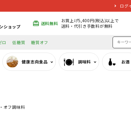
ログ
お買上げ5,400円(税込)以上で
card_giftcard
送料無料
送料・代引き手数料が無料
ンショップ
ゼロ
低糖質
糖質オフ
健康志向食品
調味料
お酒
ぷるんちゃんシリーズ
みりん類
日本酒
エコバッグ
おいしい低糖質麺・そ
料理酒類
焼酎
・オフ調味料