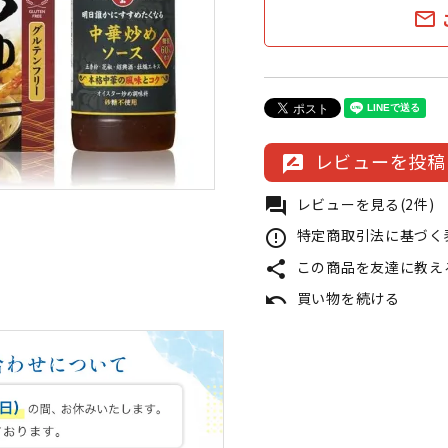
mail_outline
レビューを投稿
rate_review
レビューを見る(2件)
forum
特定商取引法に基づく表
error_outline
この商品を友達に教え
share
買い物を続ける
undo