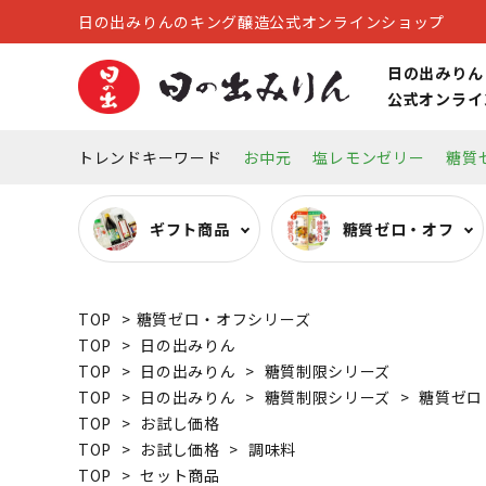
日の出みりんのキング醸造公式オンラインショップ
日の出みりん
公式オンライ
トレンドキーワード
お中元
塩レモンゼリー
糖質
ギフト商品
糖質ゼロ・オフ
TOP
>
糖質ゼロ・オフシリーズ
糖質ゼロ・オフ調味料
オーガニック調味料
リキュール
キッチン雑貨
TOP
>
日の出みりん
TOP
>
日の出みりん
>
糖質制限シリーズ
TOP
>
日の出みりん
>
糖質制限シリーズ
>
糖質ゼロ
その他
TOP
>
お試し価格
TOP
>
お試し価格
>
調味料
TOP
>
セット商品