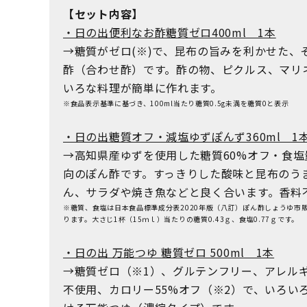
【セット内容】
・日の出便利なお酢糖質ゼロ400ml 1本
→糖質がゼロ(※)で、昆布の旨みを利かせた、
酢（合わせ酢）です。酢の物、ピクルス、マリ
いろな料理が簡単に作れます。
※食品表示基準に基づき、100ml当たり糖質0.5g未満を糖質0と表示
・日の出糖質オフ・減塩ゆずぽんず360ml 1
→高知県産ゆずを使用した糖質60%オフ・食塩量
向のぽん酢です。すっきりした酸味と昆布のう
ん、サラダや焼き魚などと良く合います。香料
※糖質、食塩は日本食品標準成分表2020年版（八訂）ぽん酢しょうゆ市
ります。大さじ1杯（15ｍｌ）当たりの糖質0.43ｇ、食塩0.77ｇです。
・日の出 万能つゆ 糖質ゼロ 500ml 1本
→糖質ゼロ（※1）、グルテンフリー、アレルギ
不使用、カロリー55%オフ（※2）で、いろい