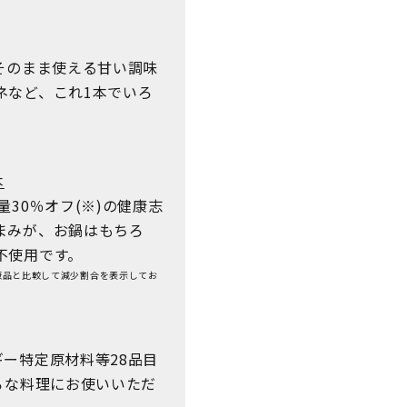
そのまま使える甘い調味
ネなど、これ1本でいろ
本
30％オフ(※)の健康志
まみが、お鍋はもちろ
不使用です。
販品と比較して減少割合を表示してお
ー特定原材料等28品目
ろな料理にお使いいただ