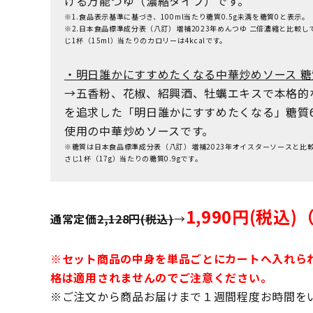
ける万能つゆ（濃縮タイプ）です。
※1.食品表示基準に基づき、100ml当たり糖質0.5g未満を糖質0と表示。
※2.日本食品標準成分表（八訂）増補2023年めんつゆ 二倍濃縮と比較
じ1杯（15ml）当たりのカロリーは4kcalです。
・明日誰かにすすめたくなる中華炒めソース 糖質
→五香粉、花椒、紹興酒、牡蠣エキスで本格的
を追求した「明日誰かにすすめたくなる」糖質
使用の中華炒めソースです。
※糖質は日本食品標準成分表（八訂）増補2023年オイスターソースと比
さじ1杯（17g）当たりの糖質0.9gです。
1,990円(税込
通常定価
2,128円(税込)
→
※セット商品の中身を単品ごとにカートへ入れら
格は適用されませんのでご注意ください。
※ご注文から商品お届けまで１週間程度お時間を