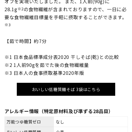
オフを実現いたしました。 また、1人前(90g)に
28.1g
の食物繊維が含まれておりますので、一日に必
※2
要な食物繊維目標量を手軽に摂取することができます。
※3
【茹で時間】約7分
※1 日本食品標準成分表2020 干しそば(乾)との比較
※2 1人前90gを茹でた後の食物繊維量
※3 日本人の食事摂取基準2020年版
おいしい低糖質麺そば 3袋はこちら
アレルギー情報（特定原材料及び準ずる28品目）
万能つゆ糖質ゼロ
なし
おいしい低糖質麺
小麦