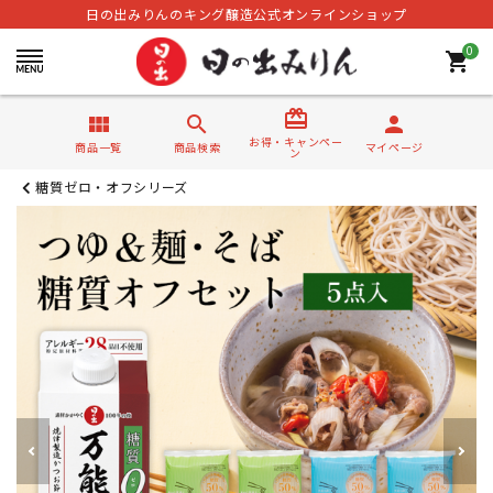
日の出みりんのキング醸造公式オンラインショップ
0
shopping_cart
card_giftcard
view_module
search
person
お得・キャンペー
商品一覧
商品検索
マイページ
ン
糖質ゼロ・オフシリーズ