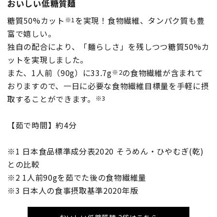
おいしい低糖質麺
糖質50%カット
を実現！食物繊維、タンパク質も豊
※1
富で嬉しい。
独自の配合により、「麺らしさ」を残しつつ糖質50%カ
ットを実現しました。
また、1人前（90g）に33.7g
の食物繊維が含まれて
※2
おりますので、一日に必要な食物繊維目標量を手軽に摂
取することができます。
※3
【茹で時間】約4分
※1 日本食品標準成分表2020 そうめん・ひやむぎ(乾)
との比較
※2 1人前90gを茹でた後の食物繊維量
※3 日本人の食事摂取基準2020年版