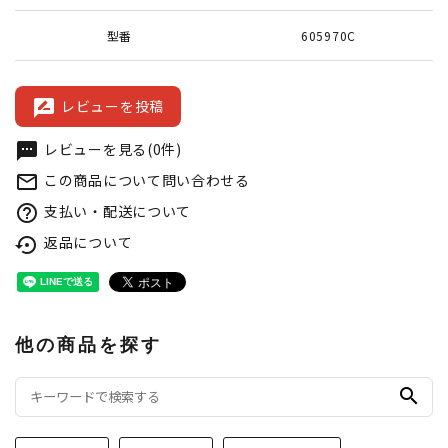
型番
605970C
レビューを投稿
rate_review
レビューを見る(0件)
textsms
この商品について問い合わせる
mail_outline
支払い・配送について
help_outline
返品について
settings_backup_restore
他の商品を探す
search