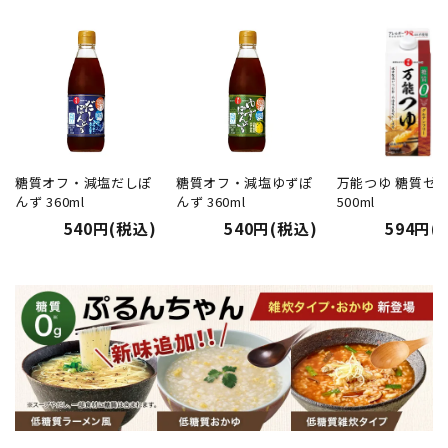
糖質オフ・減塩だしぽ
糖質オフ・減塩ゆずぽ
万能つゆ 糖質ゼ
んず 360ml
んず 360ml
500ml
540円(税込)
540円(税込)
594円(