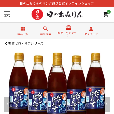
日の出みりんのキング醸造公式オンラインショップ
0
shopping_cart
card_giftcard
view_module
search
person
お得・キャンペー
商品一覧
商品検索
マイページ
ン
糖質ゼロ・オフシリーズ