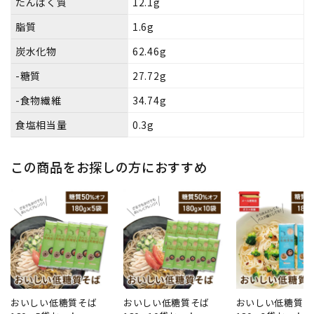
たんぱく質
12.1g
脂質
1.6g
炭水化物
62.46g
-糖質
27.72g
-食物繊維
34.74g
食塩相当量
0.3g
この商品をお探しの方におすすめ
おいしい低糖質そば
おいしい低糖質そば
おいしい低糖質麺