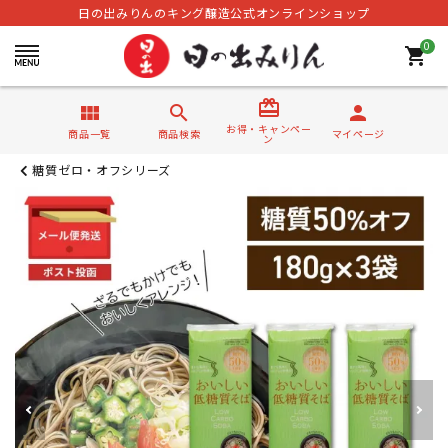
日の出みりんのキング醸造公式オンラインショップ
0
shopping_cart
card_giftcard
view_module
search
person
お得・キャンペー
商品一覧
商品検索
マイページ
ン
糖質ゼロ・オフシリーズ