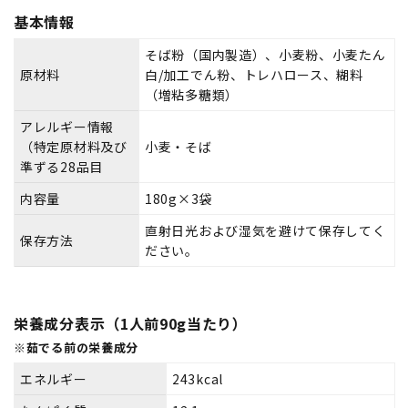
基本情報
そば粉（国内製造）、小麦粉、小麦たん
原材料
白/加工でん粉、トレハロース、糊料
（増粘多糖類）
アレルギー情報
（特定原材料及び
小麦・そば
準ずる28品目
内容量
180g×3袋
直射日光および湿気を避けて保存してく
保存方法
ださい。
栄養成分表示（1人前90g当たり）
※茹でる前の栄養成分
エネルギー
243kcal