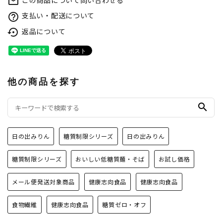
この商品について問い合わせる
mail_outline
支払い・配送について
help_outline
返品について
settings_backup_restore
他の商品を探す
search
日の出みりん
糖質制限シリーズ
日の出みりん
糖質制限シリーズ
おいしい低糖質麺・そば
お試し価格
メール便発送対象商品
健康志向食品
健康志向食品
食物繊維
健康志向食品
糖質ゼロ・オフ