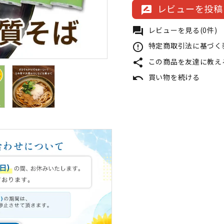
レビューを投稿
rate_review
レビューを見る(0件)
forum
特定商取引法に基づく表
error_outline
この商品を友達に教え
share
買い物を続ける
undo