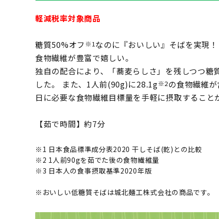
軽減税率対象商品
糖質50%オフ
なのに『おいしい』そばを実現！
※1
食物繊維が豊富で嬉しい。
独自の配合により、「蕎麦らしさ」を残しつつ糖質
した。 また、1人前(90g)に28.1g
の食物繊維が
※2
日に必要な食物繊維目標量を手軽に摂取すること
【茹で時間】約7分
※1 日本食品標準成分表2020 干しそば(乾)との比較
※2 1人前90gを茹でた後の食物繊維量
※3 日本人の食事摂取基準2020年版
※おいしい低糖質そばは城北麺工株式会社の商品です。