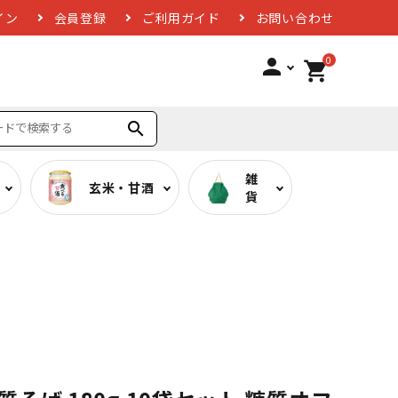
イン
会員登録
ご利用ガイド
お問い合わせ
0
person
shopping_cart
search
雑
玄米・甘酒
貨
ば
低糖質カレー
お酢