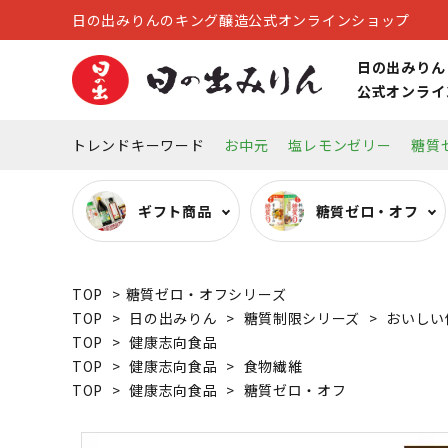
日の出みりんのキング醸造公式オンラインショップ
日の出みりん
公式オンライ
トレンドキーワード
お中元
塩レモンゼリー
糖質
ギフト商品
糖質ゼロ・オフ
TOP
>
糖質ゼロ・オフシリーズ
糖質ゼロ・オフ調味料
オーガニック調味料
リキュール
キッチン雑貨
TOP
>
日の出みりん
>
糖質制限シリーズ
>
おいしい
TOP
>
健康志向食品
TOP
>
健康志向食品
>
食物繊維
その他
TOP
>
健康志向食品
>
糖質ゼロ・オフ