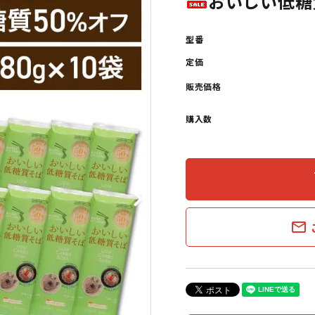
おいしい低糖質
型番
定価
販売価格
購入数
s
mail_outline