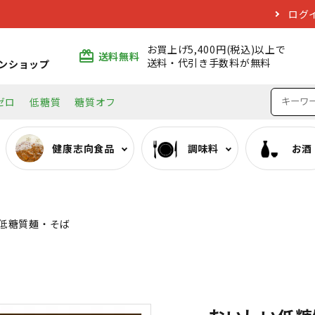
ログ
お買上げ5,400円(税込)以上で
card_giftcard
送料無料
送料・代引き手数料が無料
ンショップ
ゼロ
低糖質
糖質オフ
健康志向食品
調味料
お酒
ぷるんちゃんシリーズ
みりん類
日本酒
エコバッグ
おいしい低糖質麺・そ
料理酒類
焼酎
低糖質麺・そば