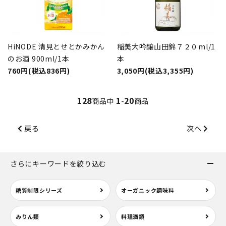
HiNODE 清見とせとかみかん
稲美大吟醸山田錦７２０ml/1
のお酒 900ml/1本
本
760円(税込836円)
3,050円(税込3,355円)
128
1
20
商品中
-
商品
戻る
次へ
さらにキーワードを絞り込む
糖質制限シリーズ
オーガニック調味料
みりん類
料理酒類