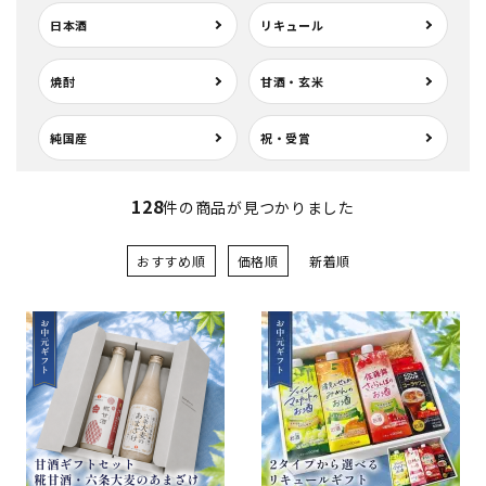
日本酒
リキュール
焼酎
甘酒・玄米
純国産
祝・受賞
128
件の商品が見つかりました
おすすめ順
価格順
新着順