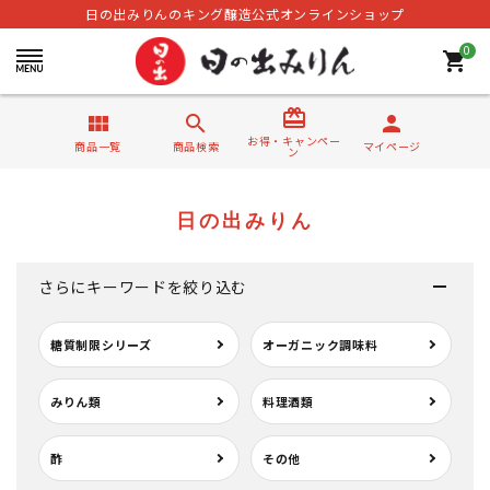
日の出みりんのキング醸造公式オンラインショップ
0
shopping_cart
card_giftcard
view_module
search
person
お得・キャンペー
商品一覧
商品検索
マイページ
ン
日の出みりん
さらにキーワードを絞り込む
糖質制限シリーズ
オーガニック調味料
みりん類
料理酒類
酢
その他