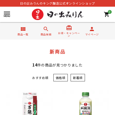
日の出みりんのキング醸造公式オンラインショップ
0
shopping_cart
card_giftcard
view_module
search
person
お得・キャンペー
商品一覧
商品検索
マイページ
ン
新商品
14
件の商品が見つかりました
おすすめ順
価格順
新着順