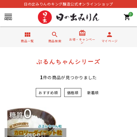
日の出みりんのキング醸造公式オンラインショップ
0
shopping_cart
card_giftcard
view_module
search
person
お得・キャンペー
商品一覧
商品検索
マイページ
ン
ぷるんちゃんシリーズ
1
件の商品が見つかりました
おすすめ順
価格順
新着順
SOLD OUT