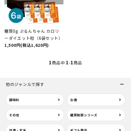
糖質0g ぷるんちゃん カロリ
ーダイエット粒（6袋セット）
1,500円(税込1,620円)
1
1
1
商品中
-
商品
他のジャンルで探す
調味料
お酒
その他
糖質制限シリーズ
甘酒・玄米
ギフト商品