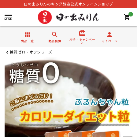
日の出みりんのキング醸造公式オンラインショップ
0
shopping_cart
card_giftcard
view_module
search
person
お得・キャンペー
商品一覧
商品検索
マイページ
ン
糖質ゼロ・オフシリーズ