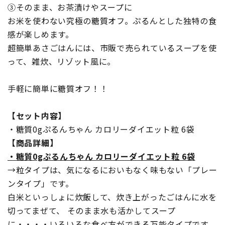
③そのまま、お茶漬けやスープに
お米を使わない究極の糖質オフ。ぷるんとした独特の食
感が楽しめます。
超簡単あさごはんには、市販で売られているスープを使
って、雑炊、リゾット風に。
手軽に簡単に糖質オフ！！
【セット内容】
・糖質0gぷるんちゃん カロリーダイエット粒 6袋
【商品詳細】
・糖質0gぷるんちゃん カロリーダイエット粒 6袋
→粒タイプは、気になるにおいもなく味もない「プレー
ンタイプ」です。
白米といっしょに炊飯して、炊き上がったごはんに水を
切ってまぜて、 そのまま水も活かしてスープ
に・・・・いろいろな食べ方ができる万能タイプです。