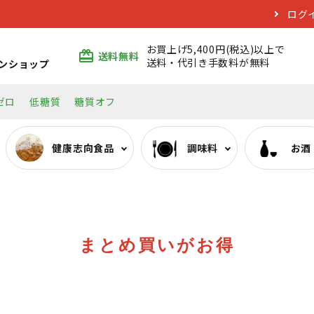
ログ
お買上げ5,400円(税込)以上で
card_giftcard
送料無料
送料・代引き手数料が無料
ンショップ
ゼロ
低糖質
糖質オフ
健康志向食品
調味料
お酒
ぷるんちゃんシリーズ
みりん類
日本酒
エコバッグ
おいしい低糖質麺・そ
料理酒類
焼酎
まとめ買いがお得