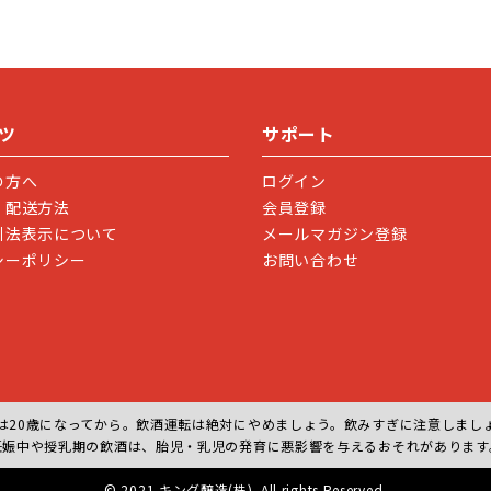
ツ
サポート
の方へ
ログイン
・配送方法
会員登録
引法表示について
メールマガジン登録
シーポリシー
お問い合わせ
は20歳になってから。飲酒運転は絶対にやめましょう。飲みすぎに注意しまし
妊娠中や授乳期の飲酒は、胎児・乳児の発育に悪影響を与えるおそれがあります
© 2021 キング醸造(株). All rights Reserved.