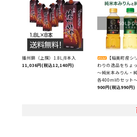
SOLD O
播州錦（上撰）1.8L/8本入
【稲美町産シ
11,036円(税込12,140円)
わりの逸品をちょ
～純米本みりん・
各400mlのセット
900円(税込990円)