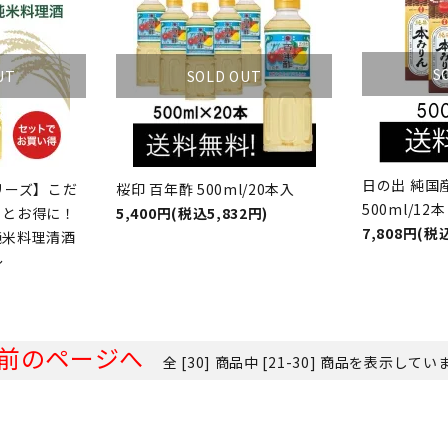
S
UT
SOLD OUT
日の出 純国
リーズ】こだ
桜印 百年酢 500ml/20本入
500ml/12本
っとお得に！
5,400円(税込5,832円)
7,808円(税込
純米料理清酒
～
前のページへ
全 [30] 商品中 [21-30] 商品を表示してい