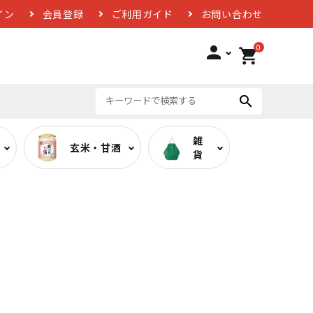
イン
会員登録
ご利用ガイド
お問い合わせ
0
person
shopping_cart
search
雑
玄米・甘酒
貨
ば
低糖質カレー
お酢