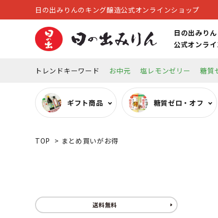
日の出みりんのキング醸造公式オンラインショップ
日の出みりん
公式オンライ
トレンドキーワード
お中元
塩レモンゼリー
糖質
ギフト商品
糖質ゼロ・オフ
TOP
>
まとめ買いがお得
糖質ゼロ・オフ調味料
オーガニック調味料
リキュール
キッチン雑貨
その他
送料無料