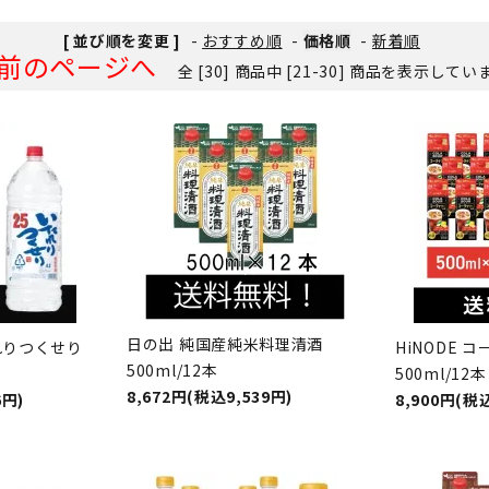
[ 並び順を変更 ]
-
おすすめ順
-
価格順
-
新着順
前のページへ
全 [30] 商品中 [21-30] 商品を表示してい
日の出 純国産純米料理清酒
れりつくせり
HiNODE 
500ml/12本
500ml/12本
8,672円(税込9,539円)
6円)
8,900円(税込