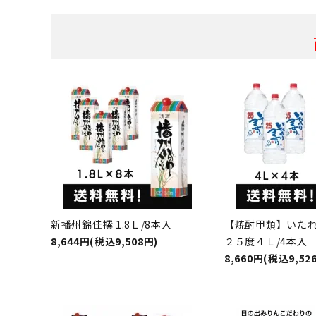
新播州錦佳撰 1.8Ｌ/8本入
【焼酎甲類】いた
8,644円(税込9,508円)
２５度４Ｌ/4本入
8,660円(税込9,52