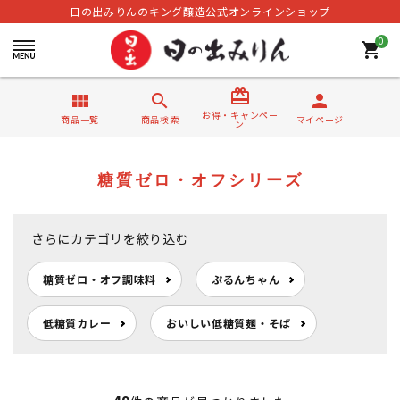
日の出みりんのキング醸造公式オンラインショップ
0
shopping_cart
card_giftcard
view_module
search
person
お得・キャンペー
商品一覧
商品検索
マイページ
ン
糖質ゼロ・オフシリーズ
さらにカテゴリを絞り込む
糖質ゼロ・オフ調味料
ぷるんちゃん
低糖質カレー
おいしい低糖質麺・そば