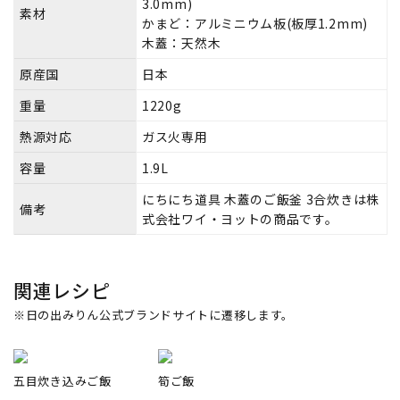
3.0mm)
素材
かまど：アルミニウム板(板厚1.2mm)
木蓋：天然木
原産国
日本
重量
1220g
熱源対応
ガス火専用
容量
1.9L
にちにち道具 木蓋のご飯釜 3合炊きは株
備考
式会社ワイ・ヨットの商品です。
関連レシピ
※日の出みりん公式ブランドサイトに遷移します。
五目炊き込みご飯
筍ご飯