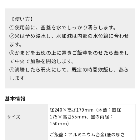
【使い方】
①使用前に、釜蓋を水でしっかり濡らします。
②米は予め浸水し、水加減は内部の水位線に合わせ
ます。
③かまどを五徳の上に置きご飯釜をのせたら蓋をし
て中火で加熱を開始します。
④沸騰したら弱火にして、既定の時間炊飯し、蒸ら
します。
基本情報
径240×高さ179mm（木蓋：直径
サイズ
175×高さ55mm、釜の内径：
150mm）
ご飯釜：アルミニウム合金(底の厚さ