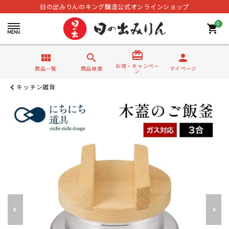
日の出みりんのキング醸造公式オンラインショップ
0
shopping_cart
card_giftcard
view_module
search
person
お得・キャンペー
商品一覧
商品検索
マイページ
ン
キッチン雑貨