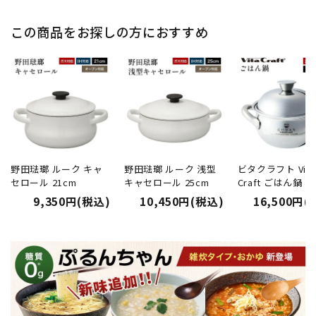
この商品をお探しの方におすすめ
野田琺瑯 ルーク キャ
野田琺瑯 ルーク 浅型
ビタクラフト Vita
セロール 21cm
キャセロール 25cm
Craft ごはん鍋
9,350円(税込)
10,450円(税込)
16,500円(