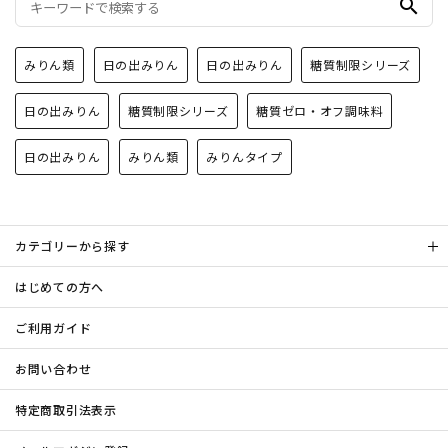
search
みりん類
日の出みりん
日の出みりん
糖質制限シリーズ
日の出みりん
糖質制限シリーズ
糖質ゼロ・オフ調味料
日の出みりん
みりん類
みりんタイプ
カテゴリーから探す
はじめての方へ
ご利用ガイド
お問い合わせ
特定商取引法表示