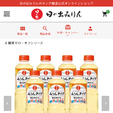
日の出みりんのキング醸造公式オンラインショップ
0
shopping_cart
card_giftcard
view_module
search
person
お得・キャンペー
商品一覧
商品検索
マイページ
ン
糖質ゼロ・オフシリーズ