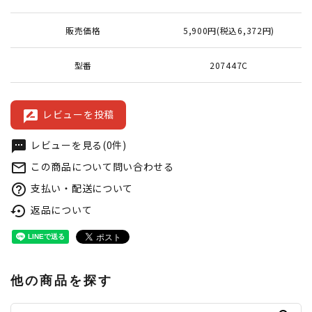
販売価格
5,900円(税込6,372円)
型番
207447C
レビューを投稿
rate_review
レビューを見る(0件)
textsms
この商品について問い合わせる
mail_outline
支払い・配送について
help_outline
返品について
settings_backup_restore
他の商品を探す