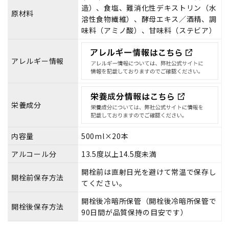
造）、食塩、難消化性デキストリン（水
原材料
溶性食物繊維）、酵母エキス／酒精、調
味料（アミノ酸）、甘味料（ステビア）
アレルギー情報
栄養成分
内容量
500ml×20本
アルコール分
13.5度以上14.5度未満
開栓前は直射日光を避けて常温で保存し
開栓前保存方法
てください。
開栓後冷暗所保管（開栓後冷暗所保管で
開栓後保存方法
90日間が品質保持の目安です）