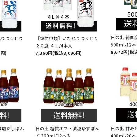
日の出 純国
れりつくせり
【焼酎甲類】いたれりつくせり
500ml/12本
２０度 ４Ｌ/4本入
8,672円(税込
6円)
7,360円(税込8,096円)
減塩だしぽん
日の出 糖質オフ・減塩ゆずぽん
日の出 甘み
ず 360ml/12本入
400ml/20本