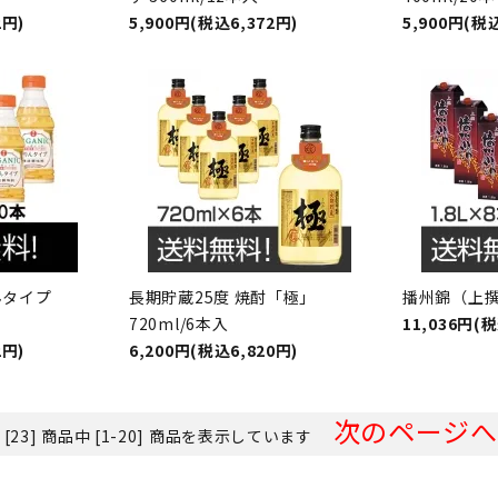
2円)
5,900円(税込6,372円)
5,900円(税込
んタイプ
長期貯蔵25度 焼酎「極」
播州錦（上撰）
720ml/6本入
11,036円(税
2円)
6,200円(税込6,820円)
次のページへ
 [23] 商品中 [1-20] 商品を表示しています