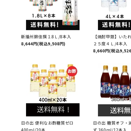
新播州錦佳撰 1.8Ｌ/8本入
【焼酎甲類】いた
8,644円(税込9,508円)
２５度４Ｌ/4本入
8,660円(税込9,52
日の出 便利なお酢糖質ゼロ
日の出 糖質オフ・
400ml/20本
ず 360ml/12本入