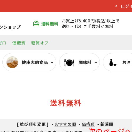
ログ
お買上げ5,400円(税込)以上で
card_giftcard
送料無料
送料・代引き手数料が無料
ンショップ
ゼロ
低糖質
糖質オフ
健康志向食品
調味料
お酒
ぷるんちゃんシリーズ
みりん類
日本酒
エコバッグ
おいしい低糖質麺・そ
料理酒類
焼酎
送料無料
[ 並び順を変更 ]
-
おすすめ順
-
価格順
-
新着順
次のページへ