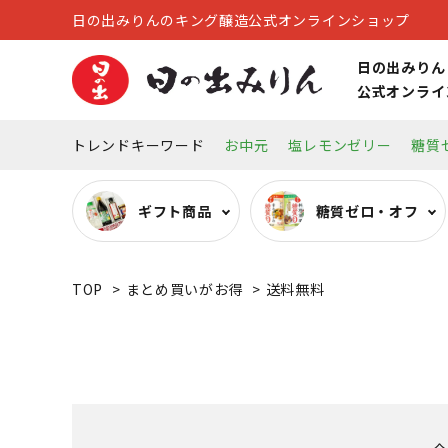
日の出みりんのキング醸造公式オンラインショップ
日の出みりん
公式オンライ
トレンドキーワード
お中元
塩レモンゼリー
糖質
ギフト商品
糖質ゼロ・オフ
TOP
>
まとめ買いがお得
>
送料無料
糖質ゼロ・オフ調味料
オーガニック調味料
リキュール
キッチン雑貨
その他