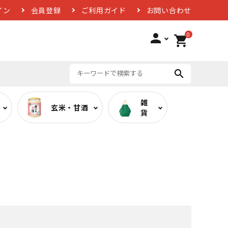
イン
会員登録
ご利用ガイド
お問い合わせ
0
person
shopping_cart
search
雑
玄米・甘酒
貨
ば
低糖質カレー
お酢