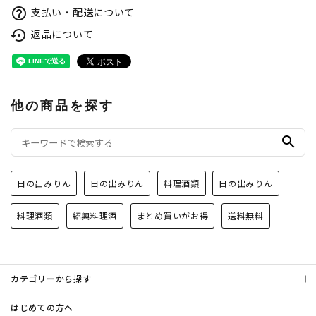
支払い・配送について
help_outline
返品について
settings_backup_restore
他の商品を探す
search
日の出みりん
日の出みりん
料理酒類
日の出みりん
料理酒類
紹興料理酒
まとめ買いがお得
送料無料
カテゴリーから探す
はじめての方へ