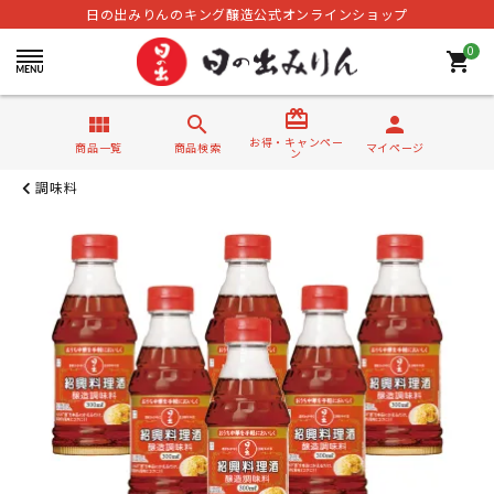
日の出みりんのキング醸造公式オンラインショップ
0
shopping_cart
card_giftcard
view_module
search
person
お得・キャンペー
商品一覧
商品検索
マイページ
ン
調味料