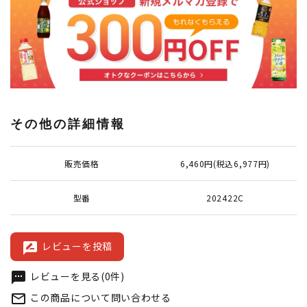
その他の詳細情報
販売価格
6,460円(税込6,977円)
型番
202422C
レビューを投稿
rate_review
レビューを見る(0件)
textsms
この商品について問い合わせる
mail_outline