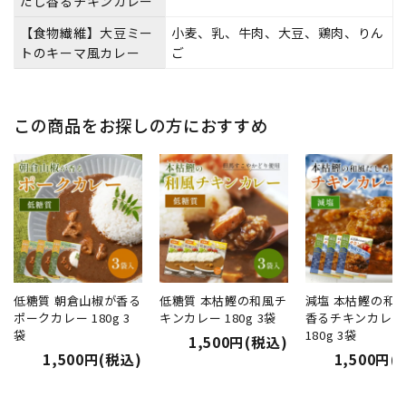
だし香るチキンカレー
【食物繊維】大豆ミー
小麦、乳、牛肉、大豆、鶏肉、りん
トのキーマ風カレー
ご
この商品をお探しの方におすすめ
低糖質 朝倉山椒が香る
低糖質 本枯鰹の和風チ
減塩 本枯鰹の和
ポークカレー 180g 3
キンカレー 180g 3袋
香るチキンカレー
袋
180g 3袋
1,500円(税込)
1,500円(税込)
1,500円(