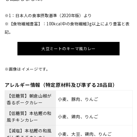
※1：日本人の食事摂取基準（2020年版）より
※【食物繊維豊富】：100kcal中の食物繊維3g以上により豊富と表
記。
大豆ミートのキーマ風カレー
※画像はイメージです。
アレルギー情報（特定原材料及び準ずる28品目）
【低糖質】朝倉山椒が
小麦、豚肉、りんご
香るポークカレー
【低糖質】本枯鰹の和
小麦、鶏肉、りんご
風チキンカレー
【減塩】本枯鰹の和風
小麦、大豆、鶏肉、りんご