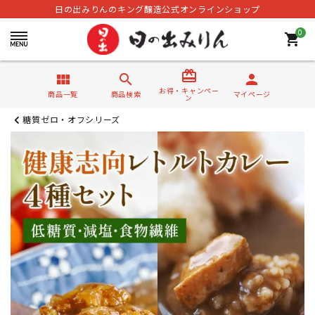
日の出みりんのキング醸造公式オンラインショップ
0
shopping_cart
card_giftcard
view_module
search
person
お得・キャンペー
商品一覧
商品検索
マイページ
ン
糖質ゼロ・オフシリーズ