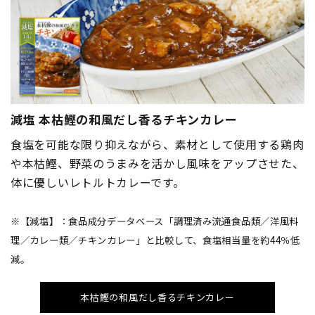
減塩 本枯鰹の和風だし香るチキンカレー
食塩を可能な限り抑えながら、素材として使用する鶏肉
や本枯鰹、野菜のうまみを活かし風味をアップさせた、
体に優しいレトルトカレーです。
※【減塩】：食品成分データベース「調理済み流通食品類／洋風料
理／カレー類／チキンカレー」と比較して、食塩相当量を約44％低
減。
本枯鰹の和風だし香るチキンカレー