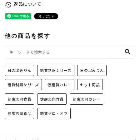
返品について
settings_backup_restore
他の商品を探す
search
日の出みりん
糖質制限シリーズ
日の出みりん
糖質制限シリーズ
低糖質カレー
セット商品
健康志向食品
健康志向食品
健康志向カレー
健康志向食品
糖質ゼロ・オフ