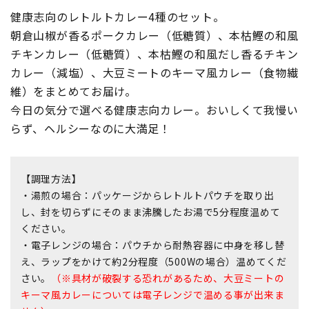
健康志向のレトルトカレー4種のセット。
朝倉山椒が香るポークカレー（低糖質）、本枯鰹の和風
チキンカレー（低糖質）、本枯鰹の和風だし香るチキン
カレー（減塩）、大豆ミートのキーマ風カレー（食物繊
維）をまとめてお届け。
今日の気分で選べる健康志向カレー。おいしくて我慢い
らず、ヘルシーなのに大満足！
【調理方法】
・湯煎の場合：パッケージからレトルトパウチを取り出
し、封を切らずにそのまま沸騰したお湯で5分程度温めて
ください。
・電子レンジの場合：パウチから耐熱容器に中身を移し替
え、ラップをかけて約2分程度（500Wの場合）温めてくだ
さい。
（※具材が破裂する恐れがあるため、大豆ミートの
キーマ風カレーについては電子レンジで温める事が出来ま