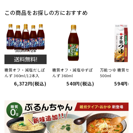
この商品をお探しの方におすすめ
糖質オフ・減塩だしぽ
糖質オフ・減塩ゆずぽ
万能つゆ 糖質ゼ
んず 360ml/12本入
んず 360ml
500ml
6,372円(税込)
540円(税込)
594円(