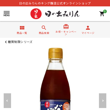
日の出みりんのキング醸造公式オンラインショップ
0
shopping_cart
card_giftcard
view_module
search
person
お得・キャンペー
商品一覧
商品検索
マイページ
ン
糖質制限シリーズ