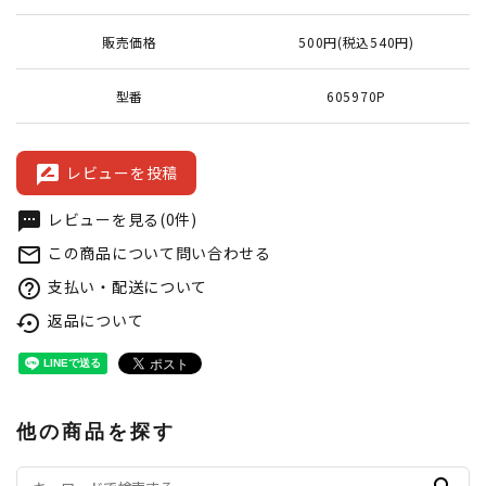
販売価格
500円(税込540円)
型番
605970P
レビューを投稿
rate_review
レビューを見る(0件)
textsms
この商品について問い合わせる
mail_outline
支払い・配送について
help_outline
返品について
settings_backup_restore
他の商品を探す