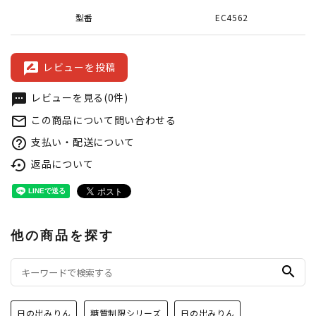
型番
EC4562
レビューを投稿
rate_review
レビューを見る(0件)
textsms
この商品について問い合わせる
mail_outline
支払い・配送について
help_outline
返品について
settings_backup_restore
他の商品を探す
search
日の出みりん
糖質制限シリーズ
日の出みりん