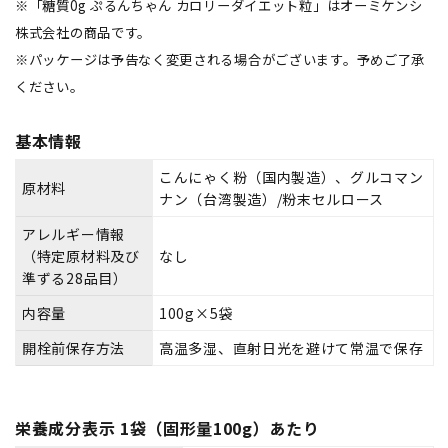
※「糖質0g ぷるんちゃん カロリーダイエット粒」はオーミケンシ
株式会社の商品です。
※パッケージは予告なく変更される場合がございます。予めご了承
ください。
基本情報
こんにゃく粉（国内製造）、グルコマン
原材料
ナン（台湾製造）/粉末セルロース
アレルギー情報
（特定原材料及び
なし
準ずる28品目）
内容量
100g×5袋
開栓前保存方法
高温多湿、直射日光を避けて常温で保存
栄養成分表示 1袋（固形量100g）あたり