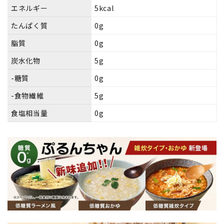
エネルギー
5kcal
たんぱく質
0g
脂質
0g
炭水化物
5g
-糖質
0g
-食物繊維
5g
食塩相当量
0g