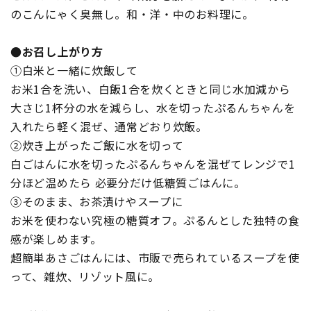
のこんにゃく臭無し。和・洋・中のお料理に。
●お召し上がり方
①白米と一緒に炊飯して
お米1合を洗い、白飯1合を炊くときと同じ水加減から
大さじ1杯分の水を減らし、水を切ったぷるんちゃんを
入れたら軽く混ぜ、通常どおり炊飯。
②炊き上がったご飯に水を切って
白ごはんに水を切ったぷるんちゃんを混ぜてレンジで1
分ほど温めたら 必要分だけ低糖質ごはんに。
③そのまま、お茶漬けやスープに
お米を使わない究極の糖質オフ。ぷるんとした独特の食
感が楽しめます。
超簡単あさごはんには、市販で売られているスープを使
って、雑炊、リゾット風に。