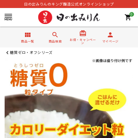
日の出みりんのキング醸造公式オンラインショップ
0
shopping_cart
card_giftcard
view_module
search
person
お得・キャンペー
商品一覧
商品検索
マイページ
ン
糖質ゼロ・オフシリーズ