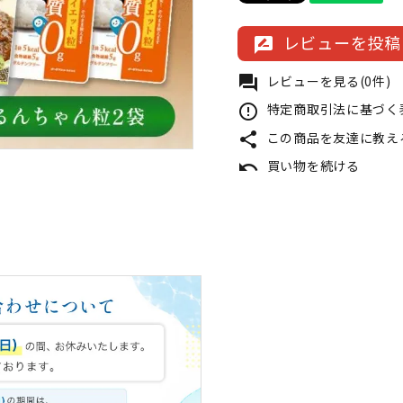
レビューを投稿
rate_review
レビューを見る(0件)
forum
特定商取引法に基づく表
error_outline
この商品を友達に教え
share
買い物を続ける
undo