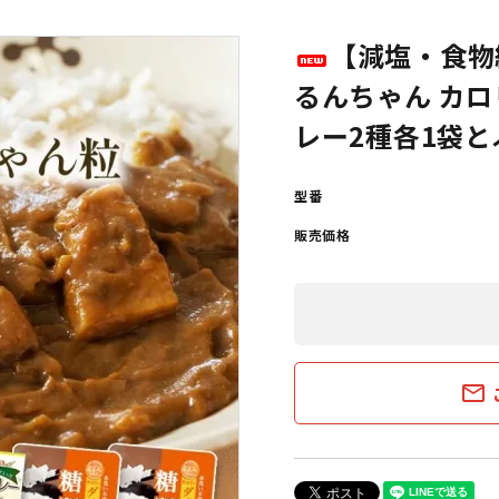
【減塩・食物
るんちゃん カ
レー2種各1袋
型番
販売価格
mail_outline