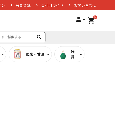
イン
会員登録
ご利用ガイド
お問い合わせ
0
person
shopping_cart
search
雑
玄米・甘酒
貨
ば
低糖質カレー
お酢