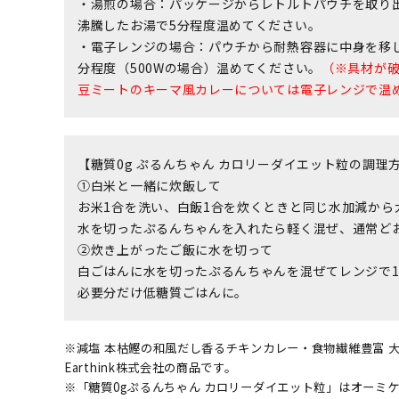
・湯煎の場合：パッケージからレトルトパウチを取り
沸騰したお湯で5分程度温めてください。
・電子レンジの場合：パウチから耐熱容器に中身を移
分程度（500Wの場合）温めてください。
（※具材が
豆ミートのキーマ風カレーについては電子レンジで温
【糖質0g ぷるんちゃん カロリーダイエット粒の調理
①白米と一緒に炊飯して
お米1合を洗い、白飯1合を炊くときと同じ水加減から
水を切ったぷるんちゃんを入れたら軽く混ぜ、通常ど
②炊き上がったご飯に水を切って
白ごはんに水を切ったぷるんちゃんを混ぜてレンジで
必要分だけ低糖質ごはんに。
※減塩 本枯鰹の和風だし香るチキンカレー・食物繊維豊富 
Earthink株式会社の商品です。
※「糖質0gぷるんちゃん カロリーダイエット粒」はオーミ