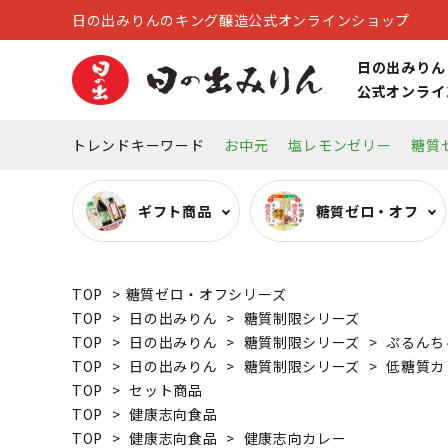
日の出みりんのキング醸造公式オンラインショップ
日の出みりん
公式オンライ
トレンドキーワード
お中元
塩レモンゼリー
糖質
ギフト商品
糖質ゼロ・オフ
TOP
>
糖質ゼロ・オフシリーズ
糖質ゼロ・オフ調味料
オーガニック調味料
リキュール
キッチン雑貨
TOP
>
日の出みりん
>
糖質制限シリーズ
TOP
>
日の出みりん
>
糖質制限シリーズ
>
ぷるんち
TOP
>
日の出みりん
>
糖質制限シリーズ
>
低糖質カ
その他
TOP
>
セット商品
TOP
>
健康志向食品
TOP
>
健康志向食品
>
健康志向カレー