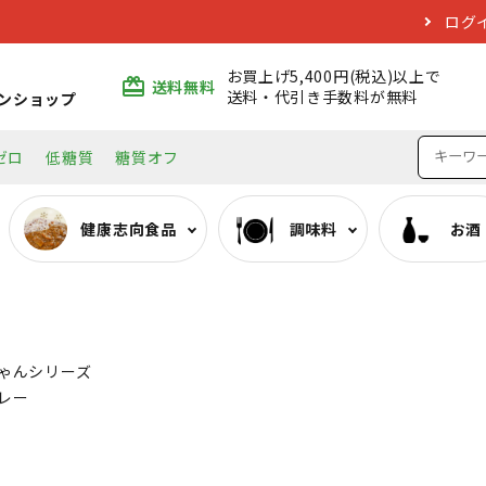
ログ
お買上げ5,400円(税込)以上で
card_giftcard
送料無料
送料・代引き手数料が無料
ンショップ
ゼロ
低糖質
糖質オフ
健康志向食品
調味料
お酒
ぷるんちゃんシリーズ
みりん類
日本酒
エコバッグ
おいしい低糖質麺・そ
料理酒類
焼酎
ゃんシリーズ
レー