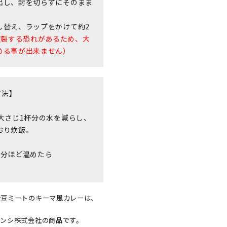
出し、封を切らずにそのまま
し替え、ラップをかけて約2
破裂する恐れがあるため、大
める事が出来ません）
方法】
大さじ1杯分の水を減らし、
おり炊飯。
1分ほど温めたら
大豆ミートのキーマ風カレーは、
ケンシ株式会社の商品です。